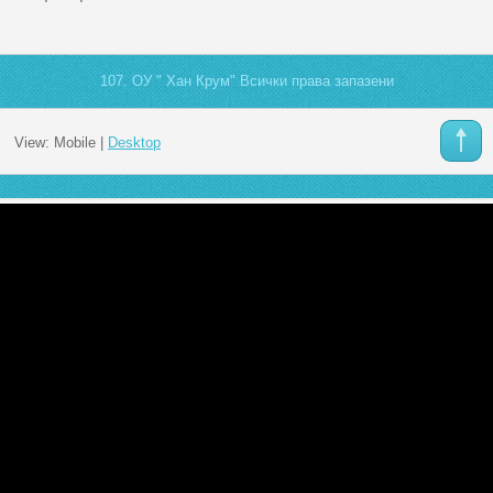
107. ОУ " Хан Крум" Всички права запазени
View:
Mobile
|
Desktop