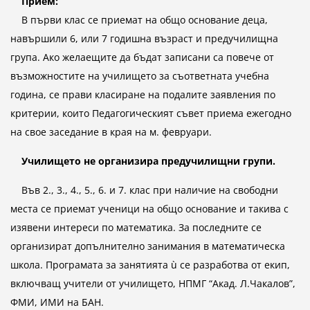
Прием:
В първи клас се приемат на общо основание деца,
навършили 6, или 7 годишна възраст и предучилищна
група. Ако желаещите да бъдат записани са повече от
възможностите на училището за съответната учебна
година, се прави класиране на подалите заявления по
критерии, които Педагогическият съвет приема ежегодно
на свое заседание в края на м. февруари.
Училището не организира предучилищни групи.
Във 2., 3., 4., 5., 6. и 7. клас при наличие на свободни
места се приемат ученици на общо основание и такива с
изявени интереси по математика. За последните се
организират допълнително занимания в математическа
школа. Програмата за занятията ù се разработва от екип,
включващ учители от училището, НПМГ “Акад. Л.Чакалов”,
ФМИ, ИМИ на БАН.