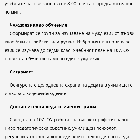
учебните часове започват в 8.00 ч. и са с продължителност
40 мин.
Чуждоезиково обучение
Сформират се групи за изучаване на чужд език от първи
клас /или английски, или руски/. Избраният в първи клас
език се изучава до седми клас. Учебният план на 107. ОУ
предлага обучение само по един чужд език.
Сигурност
Осигурена е целодневна охрана на децата в училището
и двора с видеонаблюдение.
Допълнителни педагогически грижи
С децата на 107. ОУ работят на високо професионално
ниво педагогически съветник, училищен психолог,
ресурсни учители и логопеди, които целогодишно следят