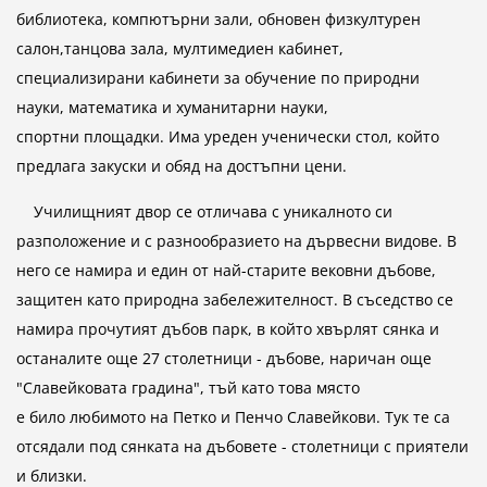
библиотека, компютърни зали, обновен физкултурен
салон,танцова зала, мултимедиен кабинет,
специализирани кабинети за обучение по природни
науки, математика и хуманитарни науки,
спортни площадки. Има уреден ученически стол, който
предлага закуски и обяд на достъпни цени.
Училищният двор се отличава с уникалното си
разположение и с разнообразието на дървесни видове. В
него се намира и един от най-старите вековни дъбове,
защитен като природна забележителност. В съседство се
намира прочутият дъбов парк, в който хвърлят сянка и
останалите още 27 столетници - дъбове, наричан още
"Славейковата градина", тъй като това място
е било любимото на Петко и Пенчо Славейкови. Тук те са
отсядали под сянката на дъбовете - столетници с приятели
и близки.