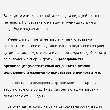
Всяко дете е включено най-малко в два вида дейности по
интереси. Присъствието на всички ученици сутрин и
следобяд е задължително.
Учениците от трети, четвърти и пети клас вземат
всичките си часове от задължителната подготовка изцяло
сутрин, а самоподготовката им се провежда след обяд, като
са включени в сборни групи. В
целодневната
организация участват само деца, които реално
целодневно и ежедневно присъстват в дейностите ù.
Заетостта при целодневна организация на първи и
втори клас е от 8.50 до 17.25, за трети клас, четвърти и
пети клас е от 8.00 до 17,25.
За учениците, които не са на целодневна организация