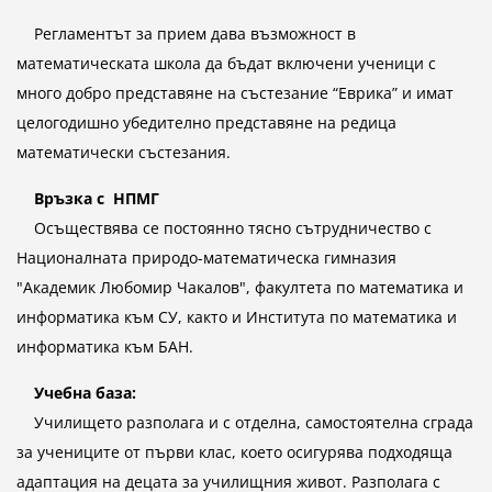
Регламентът за прием дава възможност в
математическата школа да бъдат включени ученици с
много добро представяне на състезание “Еврика” и имат
целогодишно убедително представяне на редица
математически състезания.
Връзка с НПМГ
Осъществява се постоянно тясно сътрудничество с
Националната природо-математическа гимназия
"Академик Любомир Чакалов", факултета по математика и
информатика към СУ, както и Института по математика и
информатика към БАН.
Учебна база:
Училището разполага и с отделна, самостоятелна сграда
за учениците от първи клас, което осигурява подходяща
адаптация на децата за училищния живот. Разполага с