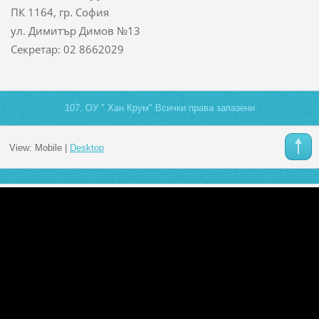
ПК 1164, гр. София
ул. Димитър Димов №13
Секретар: 02 8662029
107. ОУ " Хан Крум" Всички права запазени
View:
Mobile
|
Desktop