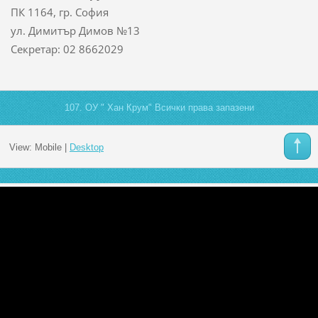
ПК 1164, гр. София
ул. Димитър Димов №13
Секретар: 02 8662029
107. ОУ " Хан Крум" Всички права запазени
View:
Mobile
|
Desktop