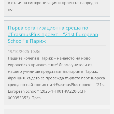
в отлична синхронизация и проектът напредва
по...
Първа организационна среща по
#ErasmusPlus проект – “21st European
School” в Париж
19/10/2025 10:36
Нашите колеги в Париж – началото на ново
европейско приключение! Двама учители от
нашето училище представят България в Париж,
Франция, където се провежда първата партньорска
среща по най-новия ни #ErasmusPlus проект – “21st
European School” (2025-1-FR01-KA220-SCH-
000353353) През...