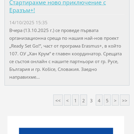
Стартирахме ново приключение с
Еразъм+!
14/10/2025 15:35
Вчера (13.10.2025 г.) се проведе първата
организационна среща по нашия най-нов проект
„Ready Set Go!“, част от програма Erasmus+, в който
107. ОУ „Хан Крум“ е главен координатор. Срещата
се състоя онлайн с нашите партньори от гр. Русе,
България и гр. Košice, Словакия. Заедно
направихме...
<<
<
1
2
3
4
5
>
>>