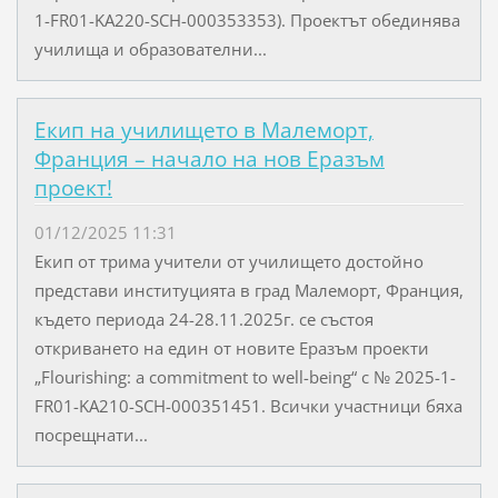
1-FR01-KA220-SCH-000353353). Проектът обединява
училища и образователни...
Екип на училището в Малеморт,
Франция – начало на нов Еразъм
проект!
01/12/2025 11:31
Екип от трима учители от училището достойно
представи институцията в град Малеморт, Франция,
където периода 24-28.11.2025г. се състоя
откриването на един от новите Еразъм проекти
„Flourishing: a commitment to well-being“ с № 2025-1-
FR01-KA210-SCH-000351451. Всички участници бяха
посрещнати...