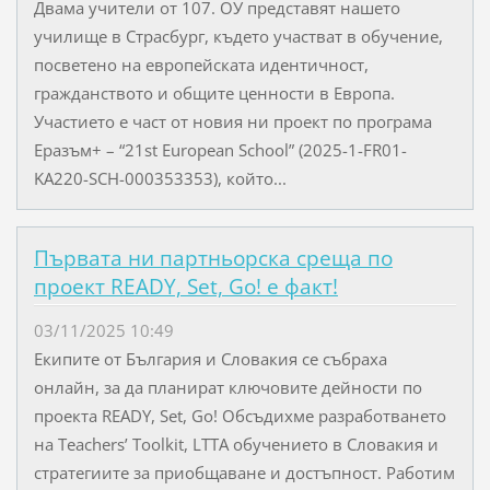
Двама учители от 107. ОУ представят нашето
училище в Страсбург, където участват в обучение,
посветено на европейската идентичност,
гражданството и общите ценности в Европа.
Участието е част от новия ни проект по програма
Еразъм+ – “21st European School” (2025-1-FR01-
KA220-SCH-000353353), който...
Първата ни партньорска среща по
проект READY, Set, Go! е факт!
03/11/2025 10:49
Екипите от България и Словакия се събраха
онлайн, за да планират ключовите дейности по
проекта READY, Set, Go! Обсъдихме разработването
на Teachers’ Toolkit, LTTA обучението в Словакия и
стратегиите за приобщаване и достъпност. Работим