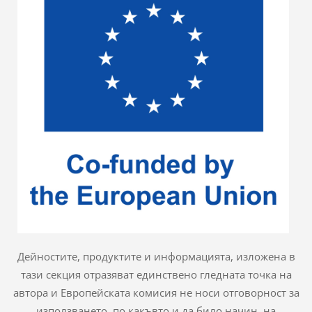
Дейностите, продуктите и информацията, изложена в
тази секция отразяват единствено гледната точка на
автора и Европейската комисия не носи отговорност за
използването, по какъвто и да било начин, на