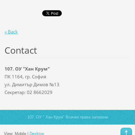
« Back
Contact
107. ОУ "Хан Крум"
ПК 1164, гр. София
ул. Димитър Димов №13
Секретар: 02 8662029
107. ОУ " Хан Крум" Всички права запазени
View:
Mobile
|
Desktop