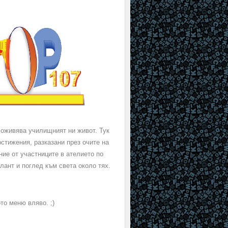
 оживява училищният ни живот. Тук
стижения, разказани през очите на
ие от участниците в ателието по
лант и поглед към света около тях.
ото меню вляво. ;)