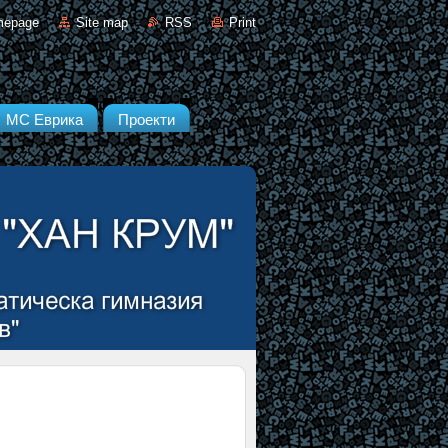
mepage
Site map
RSS
Print
МС Еврика
Проекти