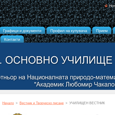
Ho
Графици и документи
Профил на купувача
Прием
Контакти
Начало
>
Вестник и Творческо писане
>
УЧИЛИЩЕН ВЕСТНИК