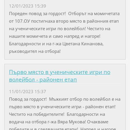
12/01/2023 15:39
Пореден повод за гордост! Отборът на момичетата
от 107.ОУ постигнаха второ място в районния етап
на ученическите игри по волейбол! Честито на
нашите момичета и само напред и нагоре!
Благодарности и на г-жа Цветана Кинанова,
ръководител на отбора!
Първо място в ученическите игри по
волейбол - районен етап
11/01/2023 15:37
Повод за гордост! Мъжкият отбор по волейбол е на
първо място в ученическите игри - районен етап!
Честито на победителите! Благодарности на
водача на отбора г-жа Вяра Мукова! Очакваме
победите и в следващите етапи! Напред и нагоре,