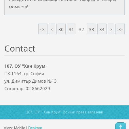
момчета!
<<
<
30
31
32
33
34
>
>>
Contact
107. ОУ "Хан Крум"
ПК 1164, гр. София
ул. Димитър Димов №13
Секретар: 02 8662029
107. ОУ " Хан Крум" Всички права запазени
View:
Mobile
|
Desktop