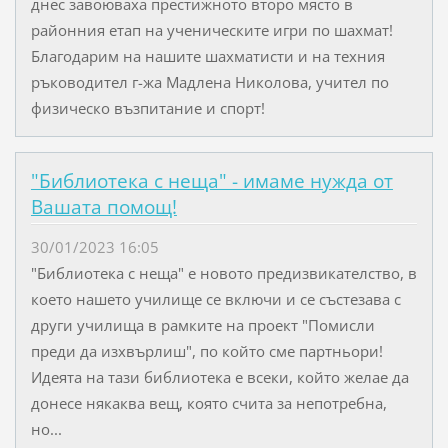
днес завоюваха престижното второ място в
районния етап на ученическите игри по шахмат!
Благодарим на нашите шахматисти и на техния
ръководител г-жа Мадлена Николова, учител по
физическо възпитание и спорт!
"Библиотека с неща" - имаме нужда от
Вашата помощ!
30/01/2023 16:05
"Библиотека с неща" е новото предизвикателство, в
което нашето училище се включи и се състезава с
други училища в рамките на проект "Помисли
преди да изхвърлиш", по който сме партньори!
Идеята на тази библиотека е всеки, който желае да
донесе някаква вещ, която счита за непотребна,
но...