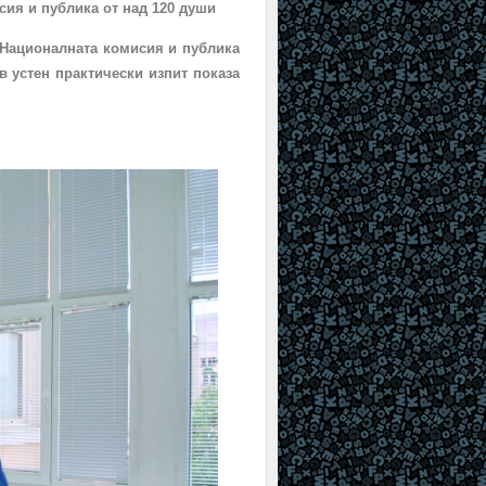
ия и публика от над 120 души
 Националната комисия и публика
в устен практически изпит показа