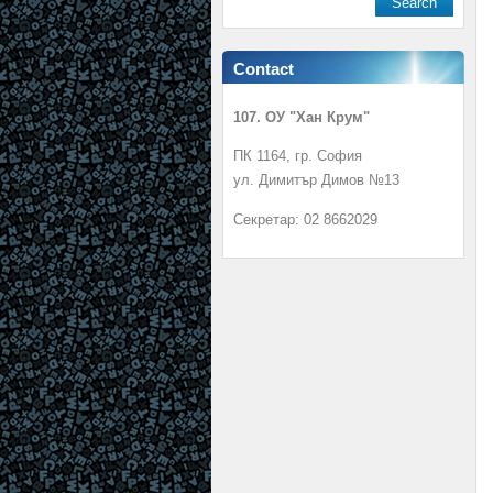
Contact
107. ОУ "Хан Крум"
ПК 1164, гр. София
ул. Димитър Димов №13
Секретар: 02 8662029