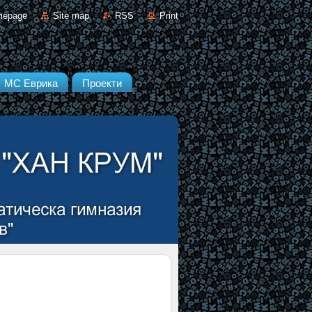
mepage
Site map
RSS
Print
МС Еврика
Проекти