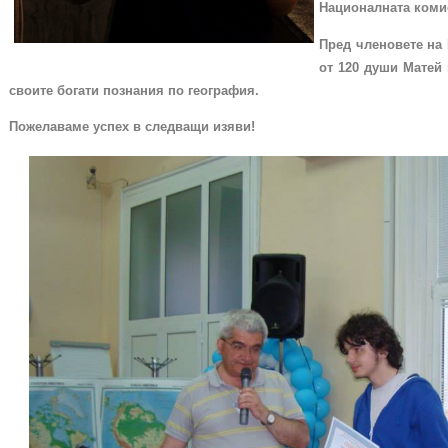
Националната комис
Пред членовете на
от 120 души Матей 
своите богати познания по география.
Пожелаваме успех в следващи изяви!