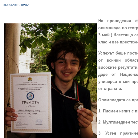
04/05/2015 18:02
На проведения ф
олимпиада по геогр
3 май ) блестящо с
клас и взе престиж
Успехът беше пости
от всички облас
високите резултати
даде от Национа
университетски пр
от страната.
Олимпиадата се про
1. Писмен изпит с 
2. Мултимедиен тес
3. Устен практич