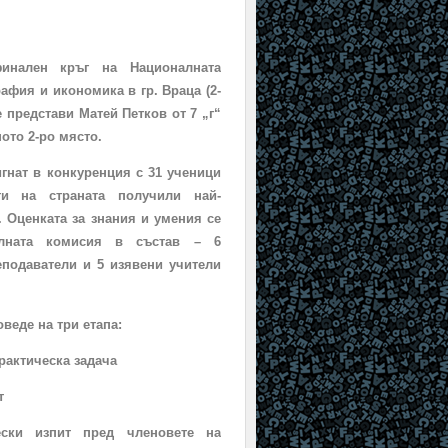
инален кръг на Националната
афия и икономика в гр. Враца (2
-
е представи Матей Петков от 7 „г“
ното 2-ро място.
гнат в конкуренция с 31 ученици
ти на страната получили най-
. Оценката за знания и умения се
лната комисия в състав – 6
еподаватели и 5 изявени учители
веде на три етапа:
практическа задача
т
ески изпит пред членовете на