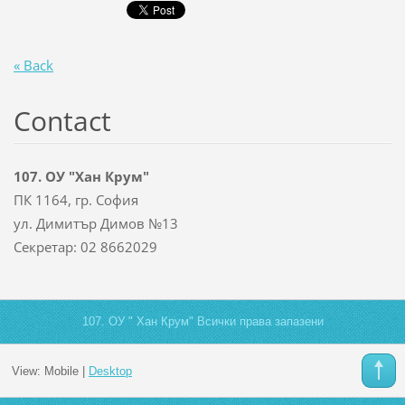
« Back
Contact
107. ОУ "Хан Крум"
ПК 1164, гр. София
ул. Димитър Димов №13
Секретар: 02 8662029
107. ОУ " Хан Крум" Всички права запазени
View:
Mobile
|
Desktop