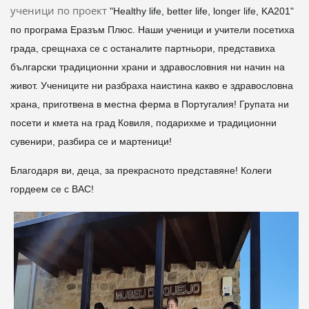
ученици по проект
"Healthy life, better life, longer life, KA201"
по програма Еразъм Плюс. Наши ученици и учители посетиха
града, срещнаха се с останалите партньори, представиха
български традиционни храни и здравословния ни начин на
живот. У
чениците ни разбраха наистина какво е здравословна
храна, приготвена в местна ферма в Португалия! Групата ни
посети и кмета на град Ковиля, подарихме и традиционни
сувенири, разбира се и мартеници!
Благодаря ви, деца, за прекрасното представяне! Колеги
гордеем се с ВАС!