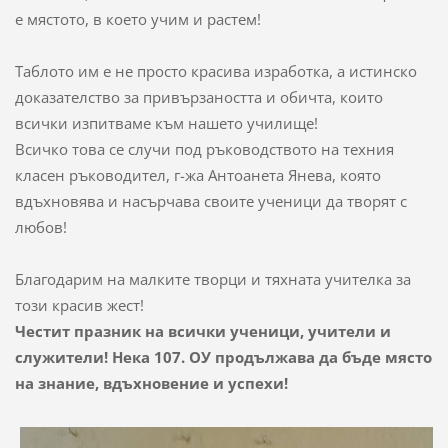
е мястото, в което учим и растем!
Таблото им е не просто красива изработка, а истинско
доказателство за привързаността и обичта, които
всички изпитваме към нашето училище!
Всичко това се случи под ръководството на техния
класен ръководител, г-жа Антоанета Янева, която
вдъхновява и насърчава своите ученици да творят с
любов!
Благодарим на малките творци и тяхната учителка за
този красив жест!
Честит празник на всички ученици, учители и
служители! Нека 107. ОУ продължава да бъде място
на знание, вдъхновение и успехи!